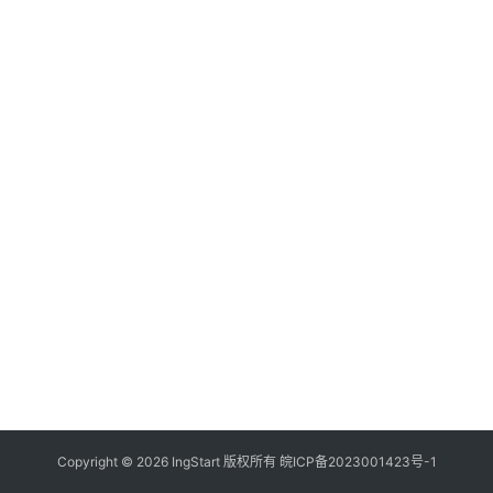
付
登录
注册
方
案
全
球
金
融
牌
照
问
答
社
区
生
Copyright © 2026 IngStart 版权所有
皖ICP备2023001423号-1
态