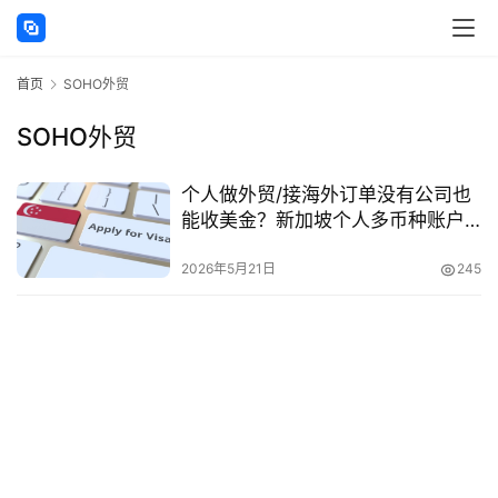
讯
首页
SOHO外贸
海
外
SOHO外贸
公
司
个人做外贸/接海外订单没有公司也
能收美金？新加坡个人多币种账户
海
开户指南（支持新元/美元/欧元/人
外
民币）
2026年5月21日
245
银
行
开
户
全
球
支