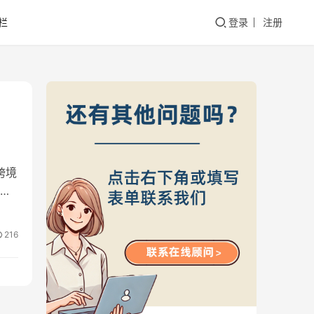
栏
登录
注册
跨境
家
216