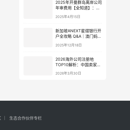
2025年开曼群岛离岸公司
年审费用【全知道】：构
成、影响因素与合理控制
2025年4月15日
策略
新加坡ANEXT星熠银行开
户全攻略 Q&A｜澳门蚂蚁
银行区别 + 新加坡公司注
2025年12月18日
册教程（无管理费 + 无需
飞新加坡）
2026海外公司注册地
TOP10解析：中国卖家如
何借势出海，抢占全球市
2026年3月30日
场先机？
区
生态合作伙伴专栏