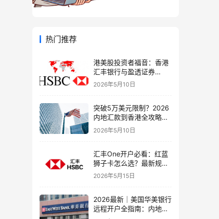
热门推荐
港美股投资者福音：香港
汇丰银行与盈透证券
（IBKR）绑定入金全流
2026年5月10日
程，银证转账这样开最
稳！
突破5万美元限制？2026
内地汇款到香港全攻略：
4种合法路径、手续费对
2026年5月10日
比与避坑指南
汇丰One开户必看：红蓝
狮子卡怎么选？最新规则
+补办攻略+5个避坑指南
2026年5月15日
2026最新｜美国华美银行
远程开户全指南：内地居
民足不出户办理美股与跨