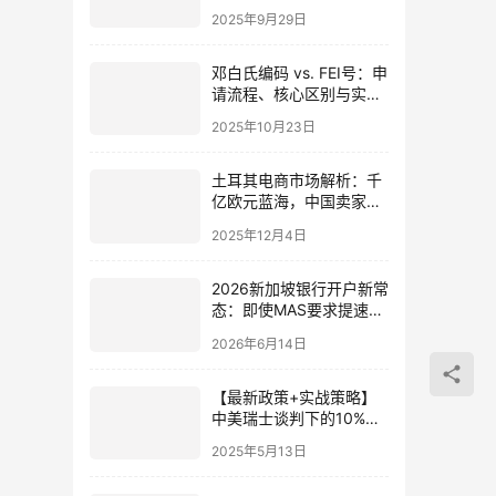
成本激增7.45%！附破局
2025年9月29日
策略
邓白氏编码 vs. FEI号：申
请流程、核心区别与实战
经验
2025年10月23日
土耳其电商市场解析：千
亿欧元蓝海，中国卖家出
海新机遇与落地策略
2025年12月4日
2026新加坡银行开户新常
态：即使MAS要求提速，
为何财富来源不明的客户
2026年6月14日
依然被UOB/OCBC拒之门
外？
【最新政策+实战策略】
中美瑞士谈判下的10%出
口关税，对中国企业有多
2025年5月13日
大影响？