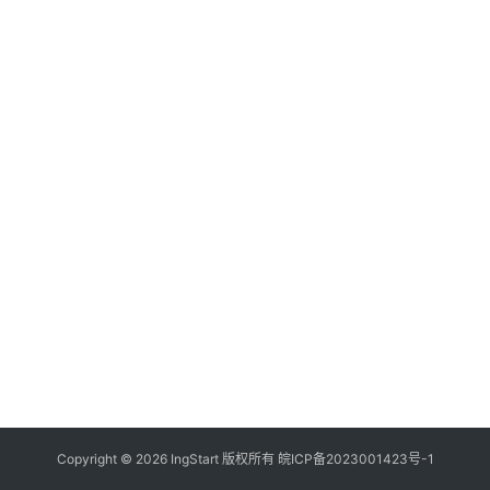
付
登录
注册
方
案
全
球
金
融
牌
照
问
答
社
区
生
Copyright © 2026 IngStart 版权所有
皖ICP备2023001423号-1
态