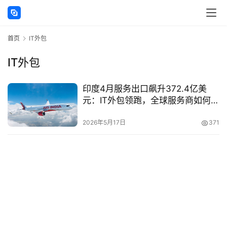
讯
首页
IT外包
海
外
IT外包
公
司
印度4月服务出口飙升372.4亿美
元：IT外包领跑，全球服务商如何抢
海
占南亚新蓝海？
外
2026年5月17日
371
银
行
开
户
全
球
支