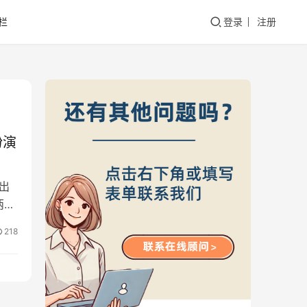
栏
登录
注册
扮演
出
两个
218