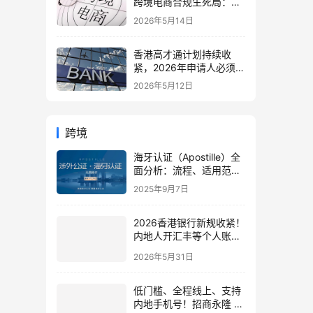
跨境电商合规生死局：海
外仓、美国公司与税务架
2026年5月14日
构全面重构
香港高才通计划持续收
紧，2026年申请人必须注
意的7个关键变化！附最
2026年5月12日
新申请与续签全攻略
跨境
海牙认证（Apostille）全
面分析：流程、适用范围
与优势 | 跨国文件认证指
2025年9月7日
南
2026香港银行新规收紧！
内地人开汇丰等个人账户
最后窗口期，合规指南及
2026年5月31日
行动清单
低门槛、全程线上、支持
内地手机号！招商永隆 +