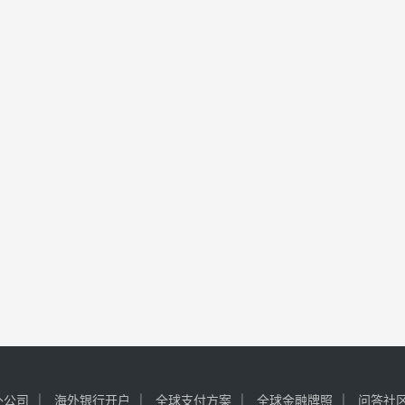
外公司
海外银行开户
全球支付方案
全球金融牌照
问答社