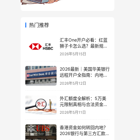
热门推荐
汇丰One开户必看：红蓝
狮子卡怎么选？最新规则
+补办攻略+5个避坑指南
2026年5月15日
2026最新｜美国华美银行
远程开户全指南：内地居
民足不出户办理美股与跨
2026年5月12日
境账户实操解析
外汇额度全解析：5万美
元限制真相与合法资金出
境通道
2026年5月11日
香港资金如何转回内地？
2026银行与第三方汇款全
攻略