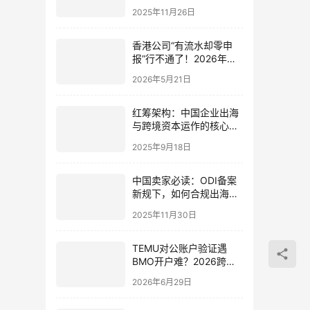
建行亚洲开户教程（材料
2025年11月26日
步骤+要点全整理）
香港公司“有流水却零申
报”行不通了！2026年税
务局数据联网后的合规报
2026年5月21日
税新规则
红筹架构：中国企业出海
与跨境资本运作的核心路
径（SPV与WFOE协同机
2025年9月18日
制）
中国卖家必读：ODI备案
新规下，如何合规出海并
抓住全球机遇？
2025年11月30日
TEMU对公账户验证遇
BMO开户难？2026跨境
合规全攻略
2026年6月29日