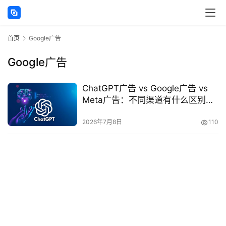
讯
首页
Google广告
海
外
Google广告
公
司
ChatGPT广告 vs Google广告 vs
Meta广告：不同渠道有什么区别？
海
2026年海外企业获客渠道全面对比
外
2026年7月8日
110
银
行
开
户
全
球
支