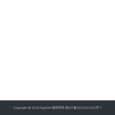
付
登录
注册
方
案
全
球
金
融
牌
照
问
答
社
区
生
Copyright © 2026 IngStart 版权所有
皖ICP备2023001423号-1
态