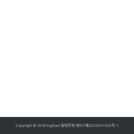
付
登录
注册
方
案
全
球
金
融
牌
照
问
答
社
区
生
Copyright © 2026 IngStart 版权所有
皖ICP备2023001423号-1
态