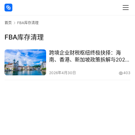
讯
首页
FBA库存清理
海
外
FBA库存清理
公
司
跨境企业财税枢纽终极抉择：海
南、香港、新加坡政策拆解与2026
海
实战指南
外
2026年4月30日
403
银
行
开
户
全
球
支