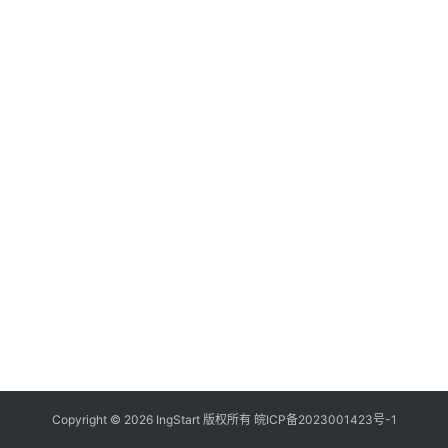
付
登录
注册
方
案
全
球
金
融
牌
照
问
答
社
区
生
Copyright © 2026 IngStart 版权所有
皖ICP备2023001423号-1
态