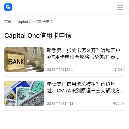
讯
首页
Capital One信用卡申请
海
外
Capital One信用卡申请
公
司
新手第一张美卡怎么开？远程开户
+信用卡申请全攻略（华美/国泰
海
+Capital One）
外
2025年10月29日
3.1K
银
行
申请美国信用卡总被拒？虚拟地
开
址、CMRA识别原理＋三大解决方
户
案教程
2025年10月11日
2.9K
全
球
支