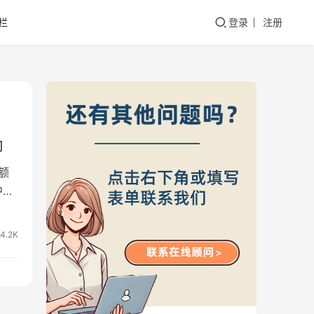
栏
登录
注册
响
额
中国
4.2K