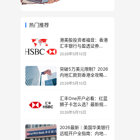
热门推荐
港美股投资者福音：香港
汇丰银行与盈透证券
（IBKR）绑定入金全流
2026年5月10日
程，银证转账这样开最
稳！
突破5万美元限制？2026
内地汇款到香港全攻略：
4种合法路径、手续费对
2026年5月10日
比与避坑指南
汇丰One开户必看：红蓝
狮子卡怎么选？最新规则
+补办攻略+5个避坑指南
2026年5月15日
2026最新｜美国华美银行
远程开户全指南：内地居
民足不出户办理美股与跨