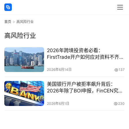
讯
首页
高风险行业
海
外
高风险行业
公
司
2026年跨境投资者必看：
FirstTrade开户如何应对资料不齐
海
全、受益人复杂结构与高风险行业
外
审查
2026年6月14日
137
银
行
美国银行开户被拒率飙升背后：
开
2026年除了BOI申报，FinCEN究竟
户
还升级了哪几道KYC核验门槛？
2026年6月1日
230
全
球
支