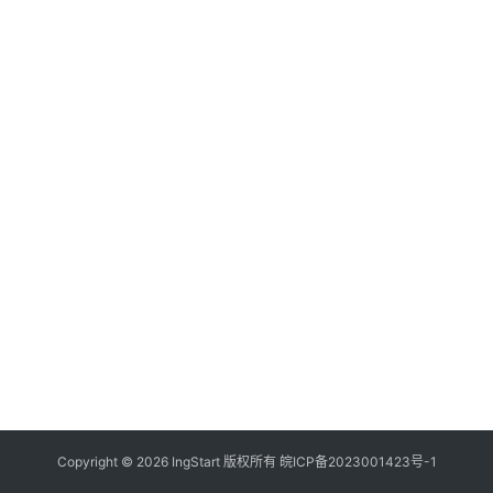
付
登录
注册
方
案
全
球
金
融
牌
照
问
答
社
区
生
Copyright © 2026 IngStart 版权所有
皖ICP备2023001423号-1
态