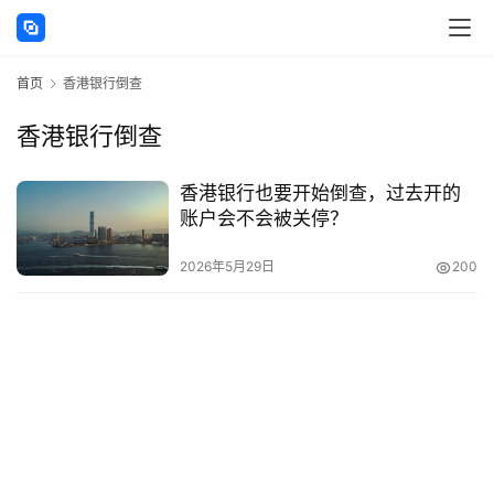
讯
首页
香港银行倒查
海
外
香港银行倒查
公
司
香港银行也要开始倒查，过去开的
账户会不会被关停？
海
外
2026年5月29日
200
银
行
开
户
全
球
支