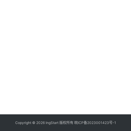
付
登录
注册
方
案
全
球
金
融
牌
照
问
答
社
区
生
Copyright © 2026 IngStart 版权所有
皖ICP备2023001423号-1
态