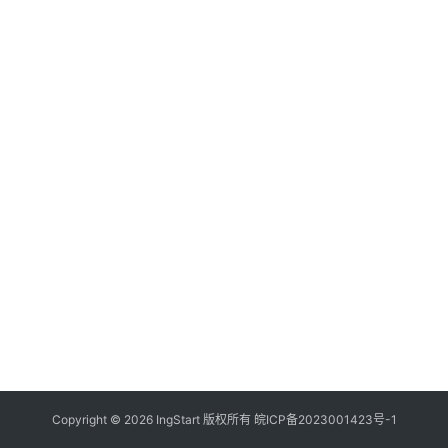
付
登录
注册
方
案
全
球
金
融
牌
照
问
答
社
区
生
Copyright © 2026 IngStart 版权所有
皖ICP备2023001423号-1
态