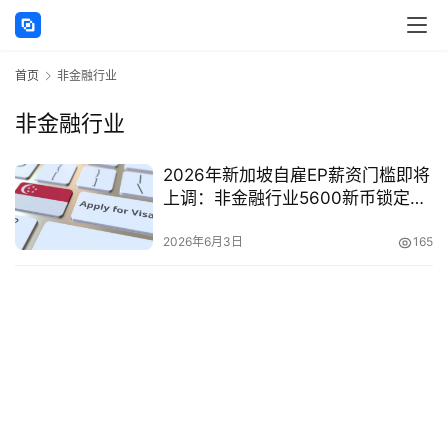
讯
首页
非金融行业
海
外
非金融行业
公
司
2026年新加坡自雇EP薪资门槛即将
上调：非金融行业5600新币锁定最
海
后窗口，错过每月多付400新币
外
2026年6月3日
165
银
行
开
户
全
球
支