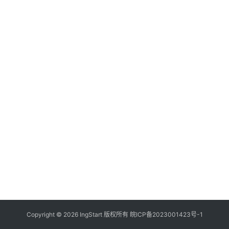
付
登录
注册
方
案
全
球
金
融
牌
照
问
答
社
区
生
Copyright © 2026 IngStart 版权所有
皖ICP备2023001423号-1
态