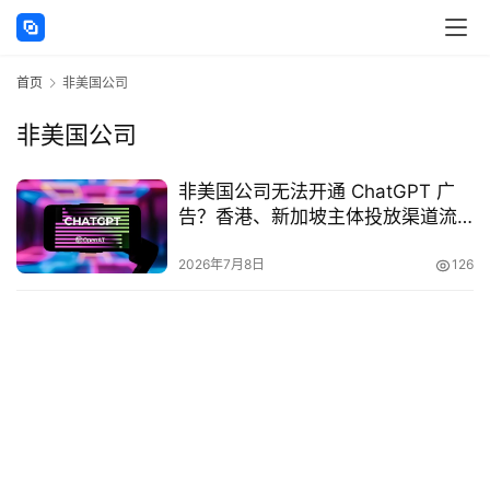
讯
首页
非美国公司
海
外
非美国公司
公
司
非美国公司无法开通 ChatGPT 广
告？香港、新加坡主体投放渠道流
海
程详解
外
2026年7月8日
126
银
行
开
户
全
球
支