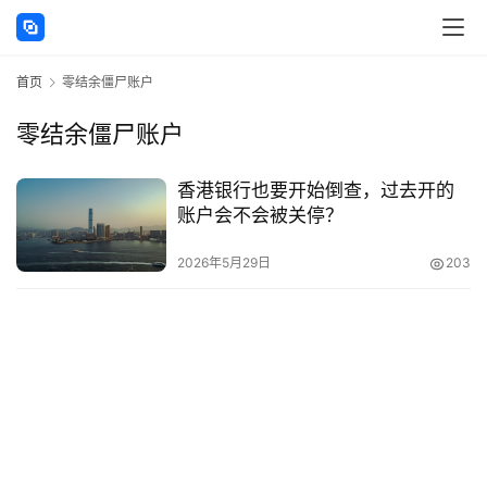
讯
首页
零结余僵尸账户
海
外
零结余僵尸账户
公
司
香港银行也要开始倒查，过去开的
账户会不会被关停？
海
外
2026年5月29日
203
银
行
开
户
全
球
支