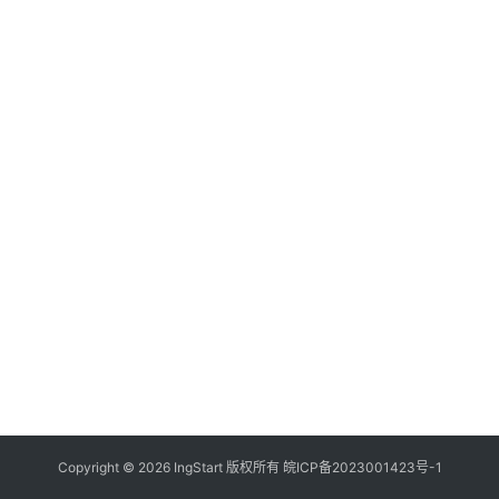
付
登录
注册
方
案
全
球
金
融
牌
照
问
答
社
区
生
Copyright © 2026 IngStart 版权所有
皖ICP备2023001423号-1
态