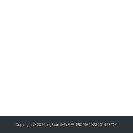
付
登录
注册
方
案
全
球
金
融
牌
照
问
答
社
区
生
Copyright © 2026 IngStart 版权所有
皖ICP备2023001423号-1
态