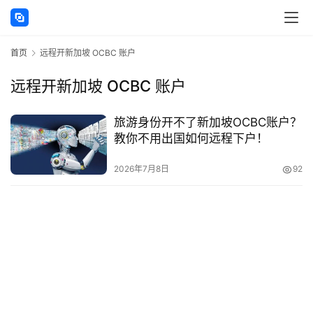
讯
首页
远程开新加坡 OCBC 账户
海
外
远程开新加坡 OCBC 账户
公
司
旅游身份开不了新加坡OCBC账户？
教你不用出国如何远程下户！
海
外
2026年7月8日
92
银
行
开
户
全
球
支