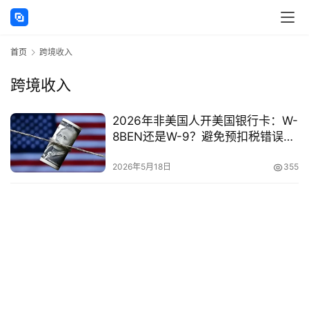
讯
首页
跨境收入
海
外
跨境收入
公
司
2026年非美国人开美国银行卡：W-
8BEN还是W-9？避免预扣税错误的
海
完整指南
外
2026年5月18日
355
银
行
开
户
全
球
支