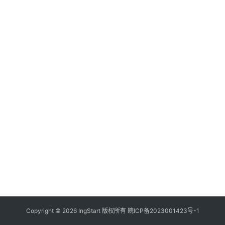
付
登录
注册
方
案
全
球
金
融
牌
照
问
答
社
区
生
Copyright © 2026 IngStart 版权所有
皖ICP备2023001423号-1
态