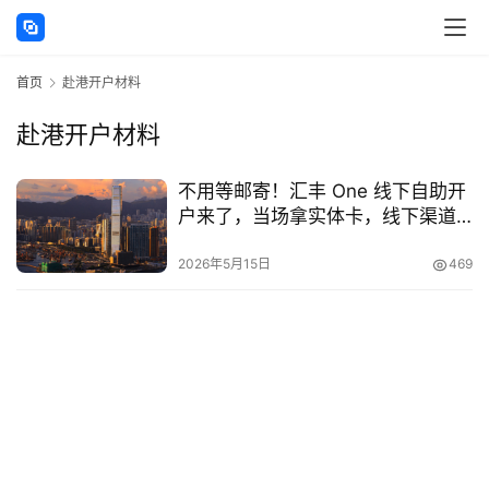
讯
首页
赴港开户材料
海
外
赴港开户材料
公
司
不用等邮寄！汇丰 One 线下自助开
户来了，当场拿实体卡，线下渠道
海
再开放！
外
2026年5月15日
469
银
行
开
户
全
球
支