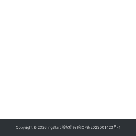
付
登录
注册
方
案
全
球
金
融
牌
照
问
答
社
区
生
Copyright © 2026 IngStart 版权所有
皖ICP备2023001423号-1
态