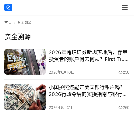
讯
首页
资金溯源
海
外
资金溯源
公
司
2026年跨境证券新规落地后，存量
投资者的账户何去何从？First Trust
海
第一证券合规入金路径
外
2026年6月10日
250
银
行
小国护照还能开美国银行账户吗？
开
2026行政令后的实操指南与银行选
户
择
2026年5月31日
260
全
球
支