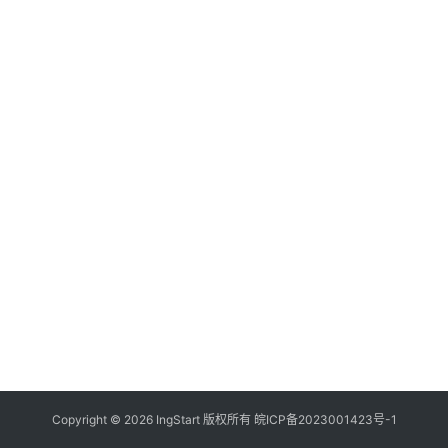
付
登录
注册
方
案
全
球
金
融
牌
照
问
答
社
区
生
Copyright © 2026 IngStart 版权所有
皖ICP备2023001423号-1
态