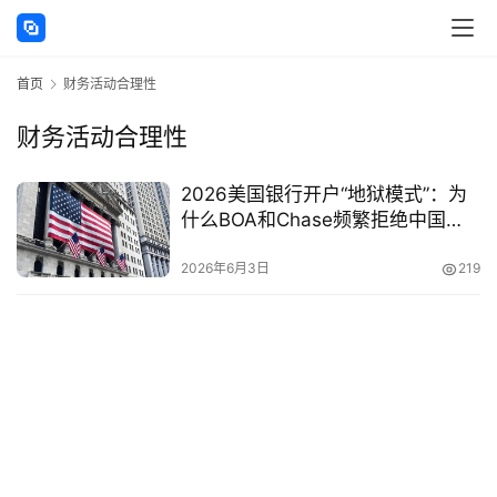
讯
首页
财务活动合理性
海
外
财务活动合理性
公
司
2026美国银行开户“地狱模式”：为
什么BOA和Chase频繁拒绝中国
海
LLC？国泰银行“实质性业务”审核标
外
准与破局攻略
2026年6月3日
219
银
行
开
户
全
球
支