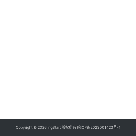
付
登录
注册
方
案
全
球
金
融
牌
照
问
答
社
区
生
Copyright © 2026 IngStart 版权所有
皖ICP备2023001423号-1
态