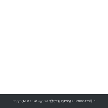
付
登录
注册
方
案
全
球
金
融
牌
照
问
答
社
区
生
Copyright © 2026 IngStart 版权所有
皖ICP备2023001423号-1
态