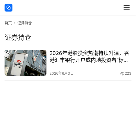
讯
首页
证券持仓
海
外
证券持仓
公
司
2026年港股投资热潮持续升温，香
港汇丰银行开户成内地投资者“标
海
配”，如何抢占开户先机？
外
2026年6月3日
223
银
行
开
户
全
球
支