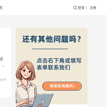
栏
登录
注册
设
 。
177