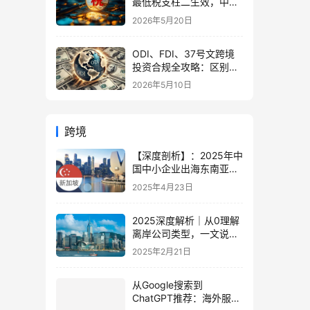
最低税支柱二生效，中国
企业家海外公司合规3大
2026年5月20日
策略
ODI、FDI、37号文跨境
投资合规全攻略：区别、
备案流程与政策详解（附
2026年5月10日
常见问题）
跨境
【深度剖析】：2025年中
国中小企业出海东南亚的
趋势、机遇与挑战全解
2025年4月23日
读！
2025深度解析｜从0理解
离岸公司类型，一文说透
IBC、LLC、Ltd优劣势
2025年2月21日
从Google搜索到
ChatGPT推荐：海外服务