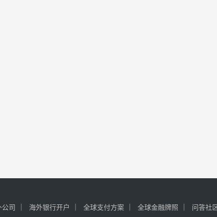
外公司
海外银行开户
全球支付方案
全球金融牌照
问答社