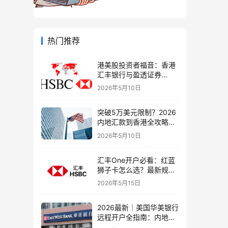
热门推荐
港美股投资者福音：香港
汇丰银行与盈透证券
（IBKR）绑定入金全流
2026年5月10日
程，银证转账这样开最
稳！
突破5万美元限制？2026
内地汇款到香港全攻略：
4种合法路径、手续费对
2026年5月10日
比与避坑指南
汇丰One开户必看：红蓝
狮子卡怎么选？最新规则
+补办攻略+5个避坑指南
2026年5月15日
2026最新｜美国华美银行
远程开户全指南：内地居
民足不出户办理美股与跨