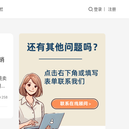
栏
登录
注册
销
境卖
用于
258