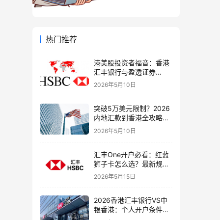
热门推荐
港美股投资者福音：香港
汇丰银行与盈透证券
（IBKR）绑定入金全流
2026年5月10日
程，银证转账这样开最
稳！
突破5万美元限制？2026
内地汇款到香港全攻略：
4种合法路径、手续费对
2026年5月10日
比与避坑指南
汇丰One开户必看：红蓝
狮子卡怎么选？最新规则
+补办攻略+5个避坑指南
2026年5月15日
2026香港汇丰银行VS中
银香港：个人开户条件、
费用、下户速度全方位对