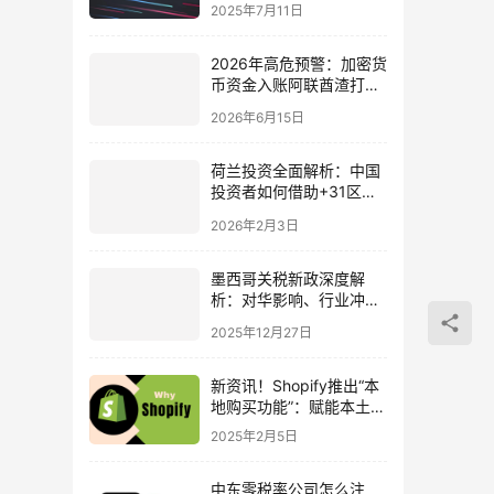
何抓住新风口？
2025年7月11日
2026年高危预警：加密货
币资金入账阿联酋渣打银
行，哪些情况会触发EDD
2026年6月15日
审查？
荷兰投资全面解析：中国
投资者如何借助+31区号
优势布局欧洲市场
2026年2月3日
墨西哥关税新政深度解
析：对华影响、行业冲击
与中资企业应对策略
2025年12月27日
新资讯！Shopify推出“本
地购买功能”：赋能本土商
家，应对贸易战挑战
2025年2月5日
中东零税率公司怎么注