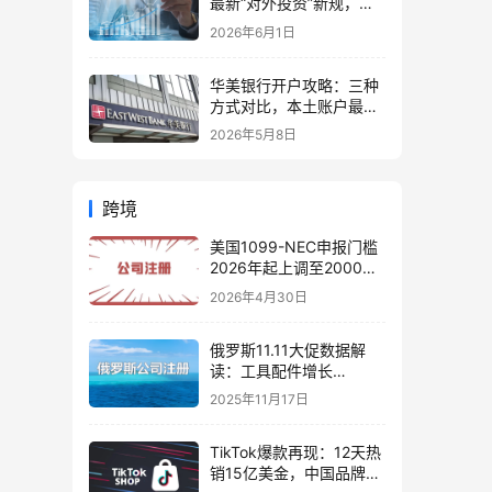
最新“对外投资”新规，炒
股、出海、海外资产配置
2026年6月1日
会有何影响
华美银行开户攻略：三种
方式对比，本土账户最稳
定可靠
2026年5月8日
跨境
美国1099-NEC申报门槛
2026年起上调至2000美
元，中企出海税务合规与
2026年4月30日
架构搭建全指南
俄罗斯11.11大促数据解
读：工具配件增长
227%，中国卖家如何抢
2025年11月17日
占市场先机（政策分析与
实操策略）
TikTok爆款再现：12天热
销15亿美金，中国品牌如