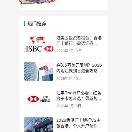
热门推荐
港美股投资者福音：香港
汇丰银行与盈透证券
（IBKR）绑定入金全流
2026年5月10日
程，银证转账这样开最
稳！
突破5万美元限制？2026
内地汇款到香港全攻略：
4种合法路径、手续费对
2026年5月10日
比与避坑指南
汇丰One开户必看：红蓝
狮子卡怎么选？最新规则
+补办攻略+5个避坑指南
2026年5月15日
2026香港汇丰银行VS中
银香港：个人开户条件、
费用、下户速度全方位对