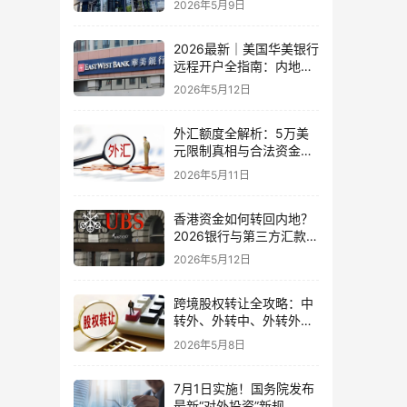
2026年5月9日
比指南
2026最新｜美国华美银行
远程开户全指南：内地居
民足不出户办理美股与跨
2026年5月12日
境账户实操解析
外汇额度全解析：5万美
元限制真相与合法资金出
境通道
2026年5月11日
香港资金如何转回内地？
2026银行与第三方汇款全
攻略
2026年5月12日
跨境股权转让全攻略：中
转外、外转中、外转外合
规流程与税务处理（2026
2026年5月8日
最新版）
7月1日实施！国务院发布
最新“对外投资”新规，炒