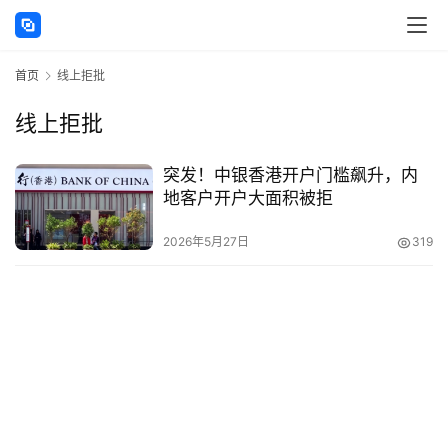
讯
首页
线上拒批
海
外
线上拒批
公
司
突发！中银香港开户门槛飙升，内
地客户开户大面积被拒
海
外
2026年5月27日
319
银
行
开
户
全
球
支