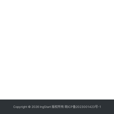
付
登录
注册
方
案
全
球
金
融
牌
照
问
答
社
区
生
Copyright © 2026 IngStart 版权所有
皖ICP备2023001423号-1
态