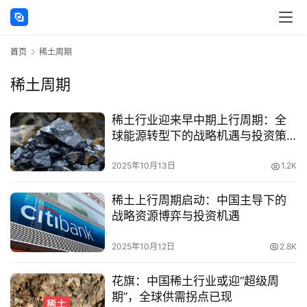
讯
首页
稀土周期
海
外
稀土周期
公
司
稀土行业迎来早中期上行周期：全
球能源转型下的战略机遇与投资策
海
略（花旗研究报告深度解读）
外
2025年10月13日
1.2K
银
行
稀土上行周期启动：中国主导下的
开
战略资源博弈与投资机遇
户
2025年10月12日
2.8K
全
花旗：中国稀土行业或迎“超级周
球
期”，全球供需拐点已现
支