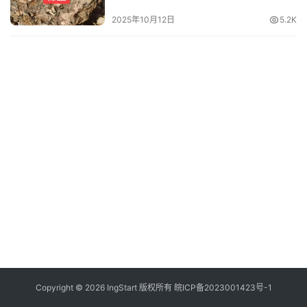
付
登录
注册
2025年10月12日
5.2K
方
案
全
球
金
融
牌
照
问
答
社
区
生
Copyright © 2026 IngStart 版权所有
皖ICP备2023001423号-1
态