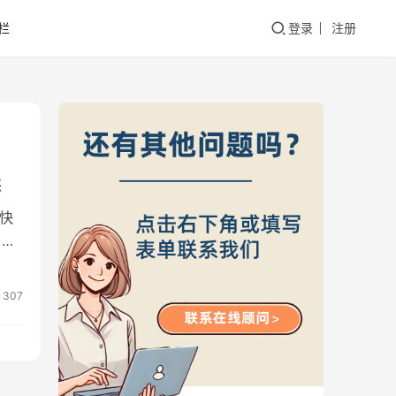
栏
登录
注册
读
商快
月，
307