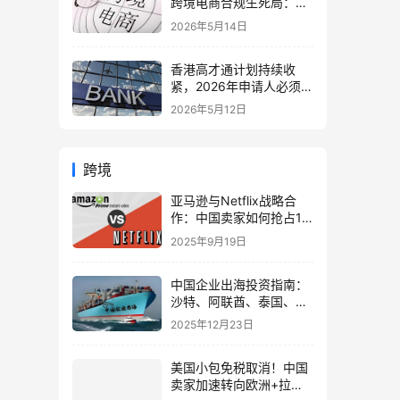
跨境电商合规生死局：海
外仓、美国公司与税务架
2026年5月14日
构全面重构
香港高才通计划持续收
紧，2026年申请人必须注
意的7个关键变化！附最
2026年5月12日
新申请与续签全攻略
跨境
亚马逊与Netflix战略合
作：中国卖家如何抢占11
国流媒体广告新机遇？
2025年9月19日
中国企业出海投资指南：
沙特、阿联酋、泰国、越
南外资政策对比与战略布
2025年12月23日
局
美国小包免税取消！中国
卖家加速转向欧洲+拉