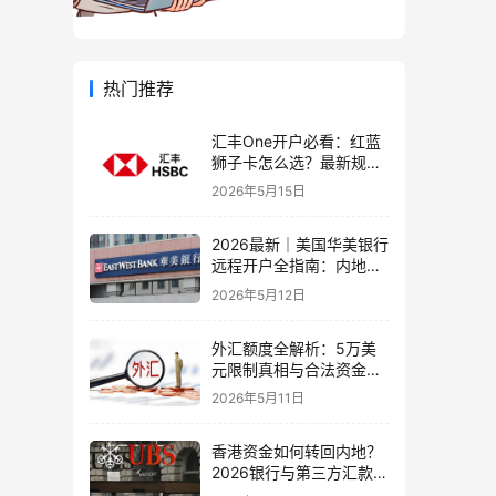
热门推荐
汇丰One开户必看：红蓝
狮子卡怎么选？最新规则
+补办攻略+5个避坑指南
2026年5月15日
2026最新｜美国华美银行
远程开户全指南：内地居
民足不出户办理美股与跨
2026年5月12日
境账户实操解析
外汇额度全解析：5万美
元限制真相与合法资金出
境通道
2026年5月11日
香港资金如何转回内地？
2026银行与第三方汇款全
攻略