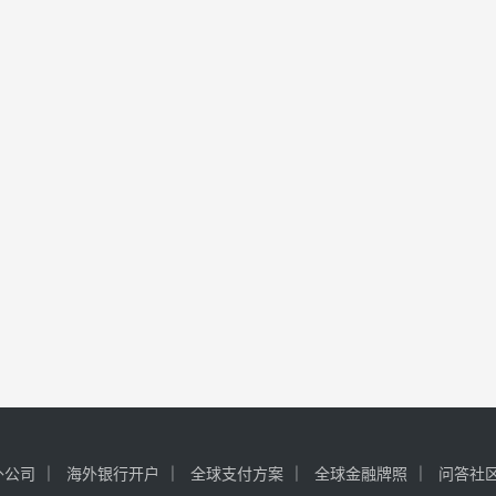
外公司
海外银行开户
全球支付方案
全球金融牌照
问答社