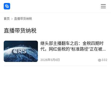
讯
首页
直播带货纳税
海
外
直播带货纳税
公
司
继头部主播翻车之后：金税四期时
代，网红偷税的“标准路径”正在被全
海
面拆解
外
2026年5月6日
332
银
行
开
户
全
球
支