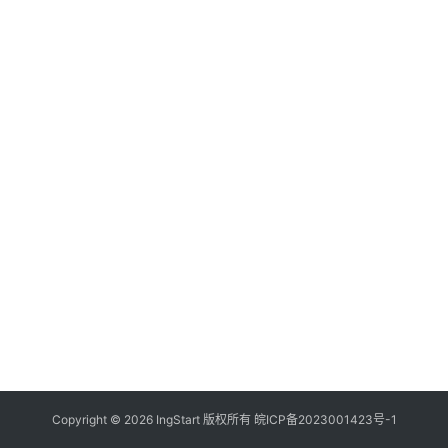
付
登录
注册
方
案
全
球
金
融
牌
照
问
答
社
区
生
Copyright © 2026 IngStart 版权所有
皖ICP备2023001423号-1
态