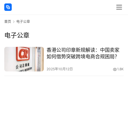
讯
首页
电子公章
海
外
电子公章
公
司
香港公司印章新规解读：中国卖家
如何借势突破跨境电商合规困局？
海
外
2025年10月12日
1.8K
银
行
开
户
全
球
支