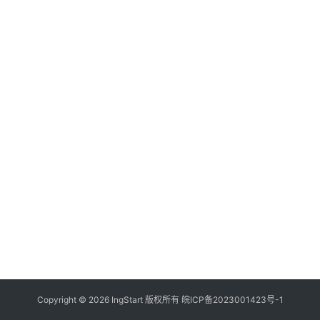
付
登录
注册
方
案
全
球
金
融
牌
照
问
答
社
区
生
Copyright © 2026 IngStart 版权所有
皖ICP备2023001423号-1
态