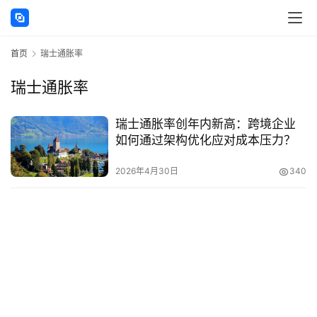
讯
首页
瑞士通胀率
海
外
瑞士通胀率
公
司
瑞士通胀率创年内新高：跨境企业
如何通过架构优化应对成本压力？
海
外
2026年4月30日
340
银
行
开
户
全
球
支