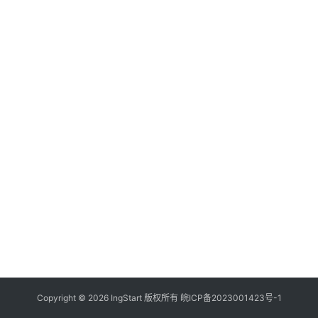
付
登录
注册
方
案
全
球
金
融
牌
照
问
答
社
区
生
Copyright © 2026 IngStart 版权所有
皖ICP备2023001423号-1
态