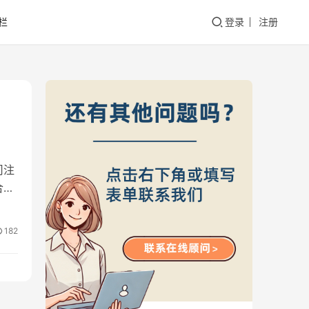
栏
登录
注册
司注
合约
182