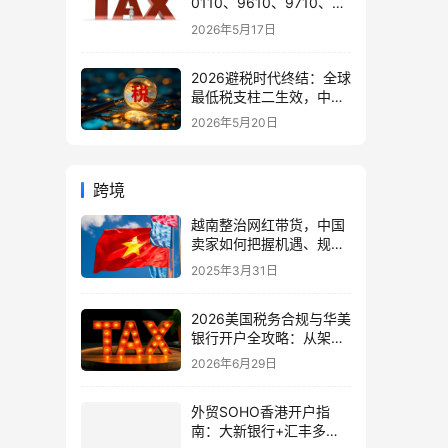
0110、9610、9710、
9810、1039、1210 的区
2026年5月17日
别与最佳应用场景
2026避税时代终结：全球
最低税支柱二生效，中国
企业家海外公司合规3大
2026年5月20日
策略
跨境
越南整治网红带货，中国
卖家如何把握机遇、规避
风险？
2025年3月31日
2026美国税务合规与华美
银行开户全攻略：从架构
到资金路径 | ingstart
2026年6月29日
外贸SOHO香港开户指
南：大新银行+汇丰多币