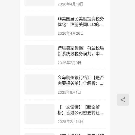
种账户组合方案（2026年
2026年4月18日
实测）
非美国居民美股投资税务
优化：注册美国LLC的三
大隐藏福利
2026年4月26日
跨境卖家警惕！荷兰税局
新系统致税务误判，申诉
成功全额撤销罚款
2025年7月9日
义乌稠州银行结汇【是否
需要报关单】全解析：政
策依据+结汇流程+资料清
2025年8月1日
单
【一文读懂】【超全解
析】香港公司想要转让，
教你怎么操作！
2025年2月14日