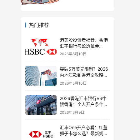
热门推荐
港美股投资者福音：香港
汇丰银行与盈透证券
（IBKR）绑定入金全流
2026年5月10日
程，银证转账这样开最
稳！
突破5万美元限制？2026
内地汇款到香港全攻略：
4种合法路径、手续费对
2026年5月10日
比与避坑指南
2026香港汇丰银行VS中
银香港：个人开户条件、
费用、下户速度全方位对
2026年5月9日
比指南
汇丰One开户必看：红蓝
狮子卡怎么选？最新规则
+补办攻略+5个避坑指南