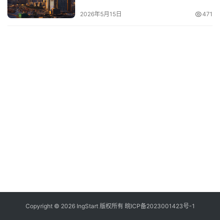
再开放！
付
登录
注册
2026年5月15日
471
方
案
全
球
金
融
牌
照
问
答
社
区
生
Copyright © 2026 IngStart 版权所有
皖ICP备2023001423号-1
态