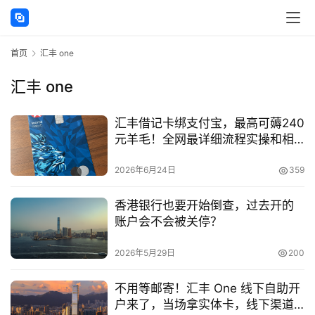
讯
首页
汇丰 one
海
外
汇丰 one
公
司
汇丰借记卡绑支付宝，最高可薅240
元羊毛！全网最详细流程实操和相
海
关问题解答
外
2026年6月24日
359
银
行
香港银行也要开始倒查，过去开的
开
账户会不会被关停？
户
2026年5月29日
200
全
不用等邮寄！汇丰 One 线下自助开
球
户来了，当场拿实体卡，线下渠道
支