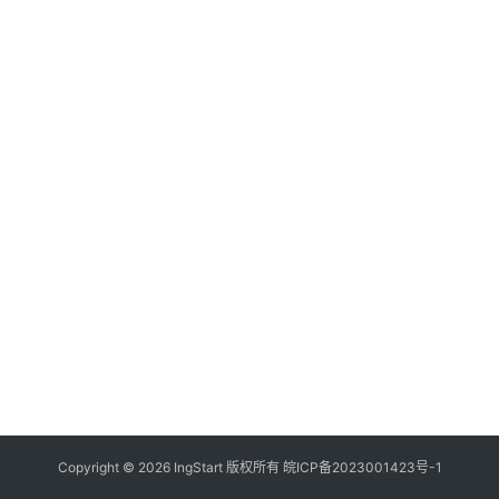
付
登录
注册
方
案
全
球
金
融
牌
照
问
答
社
区
生
Copyright © 2026 IngStart 版权所有
皖ICP备2023001423号-1
态