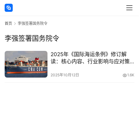
讯
首页
李强签署国务院令
海
外
李强签署国务院令
公
司
2025年《国际海运条例》修订解
读：核心内容、行业影响与应对策
海
略分析
外
2025年10月12日
1.6K
银
行
开
户
全
球
支