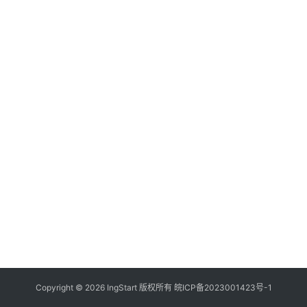
付
登录
注册
方
案
全
球
金
融
牌
照
问
答
社
区
生
Copyright © 2026 IngStart 版权所有
皖ICP备2023001423号-1
态