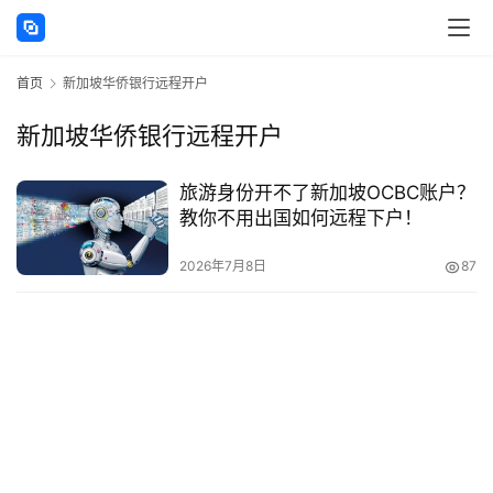
讯
首页
新加坡华侨银行远程开户
海
外
新加坡华侨银行远程开户
公
司
旅游身份开不了新加坡OCBC账户？
教你不用出国如何远程下户！
海
外
2026年7月8日
87
银
行
开
户
全
球
支