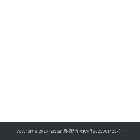
付
登录
注册
方
案
全
球
金
融
牌
照
问
答
社
区
生
Copyright © 2026 IngStart 版权所有
皖ICP备2023001423号-1
态