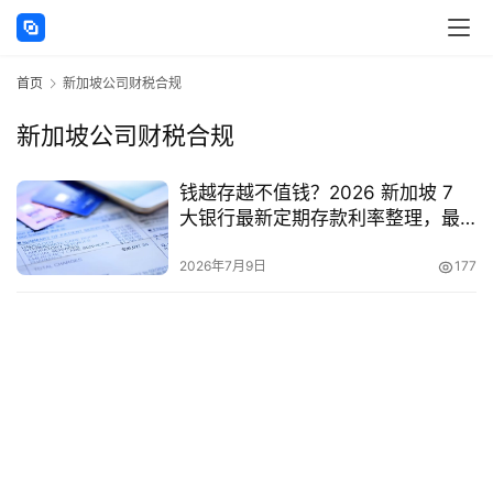
讯
首页
新加坡公司财税合规
海
外
新加坡公司财税合规
公
司
钱越存越不值钱？2026 新加坡 7
大银行最新定期存款利率整理，最
海
高收益银行大公开
外
2026年7月9日
177
银
行
开
户
全
球
支