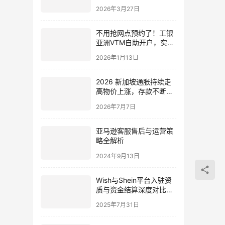
卖家如何破局？（2026深
2026年3月27日
度解析）
不用抢网点预约了！工银
亚洲VTM自助开户，实操
教程来了
2026年1月13日
2026 新加坡通胀持续走
高物价上涨，存款不断缩
水！7 大主流银行最新定
2026年7月7日
存利率全盘点，最高利率
银行曝光
亚马逊客服售后与运营策
略全解析
2024年9月13日
Wish与Shein平台入驻资
质与资金结算深度对比：
政策、流程与风险
2025年7月31日