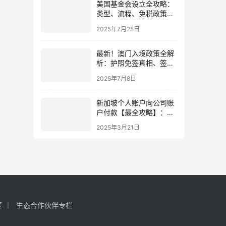
美国基金会设立全攻略：
类型、流程、免税政策与
外国人指南（2025最新
2025年7月25日
版）
最新！澳门入境政策全解
析：护照免签真相、签注
指南与五大口岸通关实测
2025年7月8日
新加坡个人账户向公司账
户付款【最全攻略】：流
程详解、方式对比及注意
2025年3月21日
事项
区
生态合作伙伴专栏