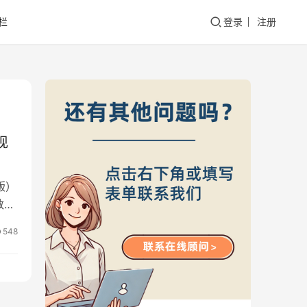
栏
登录
注册
现
版）
数
548