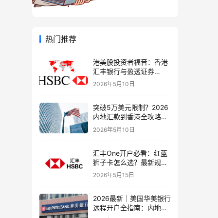
热门推荐
港美股投资者福音：香港
汇丰银行与盈透证券
（IBKR）绑定入金全流
2026年5月10日
程，银证转账这样开最
稳！
突破5万美元限制？2026
内地汇款到香港全攻略：
4种合法路径、手续费对
2026年5月10日
比与避坑指南
汇丰One开户必看：红蓝
狮子卡怎么选？最新规则
+补办攻略+5个避坑指南
2026年5月15日
2026最新｜美国华美银行
远程开户全指南：内地居
民足不出户办理美股与跨