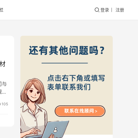
栏
登录
注册
需材
司与
规架
105