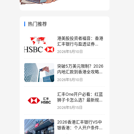
热门推荐
港美股投资者福音：香港
汇丰银行与盈透证券
（IBKR）绑定入金全流
2026年5月10日
程，银证转账这样开最
稳！
突破5万美元限制？2026
内地汇款到香港全攻略：
4种合法路径、手续费对
2026年5月10日
比与避坑指南
汇丰One开户必看：红蓝
狮子卡怎么选？最新规则
+补办攻略+5个避坑指南
2026年5月15日
2026香港汇丰银行VS中
银香港：个人开户条件、
费用、下户速度全方位对