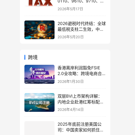
0110、9610、9710、
9810、1039、1210 的区
2026年5月17日
别与最佳应用场景
2026避税时代终结：全球
最低税支柱二生效，中国
企业家海外公司合规3大
2026年5月20日
策略
跨境
香港离岸利润豁免FSIE
2.0全攻略：跨境电商合
规申请、核心材料与投资
2026年1月30日
者机遇
双层BVI上市架构详解：
内地企业赴港红筹标配，
附海外公司注册与银行开
2026年4月14日
户指南
2025年底前注册美国公
司：中国卖家如何抓住政