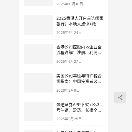
策红利与促销窗口期？
2025年11月10日
2025香港人开户首选哪家
银行？本地人点评+政策
解读全攻略
2025年6月24日
香港公司控股内地企业全
流程详解：注册、利润回
流与税务优势解析
2025年6月27日
美国公司年检与特许税合
规指南：中国投资者必须
了解的州级义务
2026年2月9日
盈透证券APP下架+公众
号注销，盈透、长桥全面
封堵内地开户通道，内地
2025年9月25日
投资者何去何从？