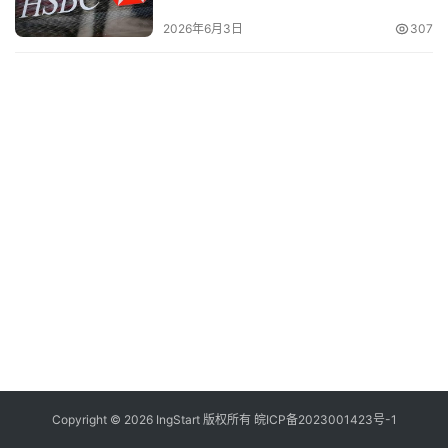
vs线上App，哪种最适合你？
付
登录
注册
2026年6月3日
307
方
案
全
球
金
融
牌
照
问
答
社
区
生
Copyright © 2026 IngStart 版权所有
皖ICP备2023001423号-1
态