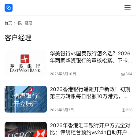
讯
首页
客户经理
海
外
客户经理
公
司
华美银行vs国泰银行怎么选？2026
年两家华资银行的审核松紧、下卡
海
速度与长期持有成本全对比
外
2026年6月10日
364
银
行
2026香港银行遥距开户新政！初期
开
第三方转账每日限额10万港元，对
户
内地用户有何影响？
2026年6月7日
228
全
2026年香港汇丰银行开户方式全对
球
比：传统柜台预约vs24h自助开户机
支