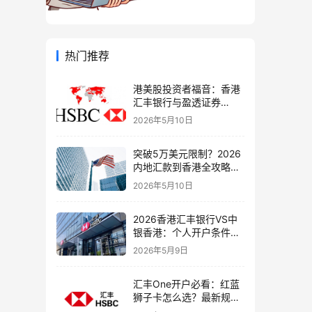
热门推荐
港美股投资者福音：香港
汇丰银行与盈透证券
（IBKR）绑定入金全流
2026年5月10日
程，银证转账这样开最
稳！
突破5万美元限制？2026
内地汇款到香港全攻略：
4种合法路径、手续费对
2026年5月10日
比与避坑指南
2026香港汇丰银行VS中
银香港：个人开户条件、
费用、下户速度全方位对
2026年5月9日
比指南
汇丰One开户必看：红蓝
狮子卡怎么选？最新规则
+补办攻略+5个避坑指南