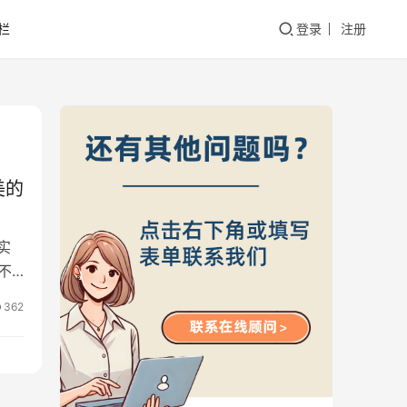
栏
登录
注册
美的
实
不
362