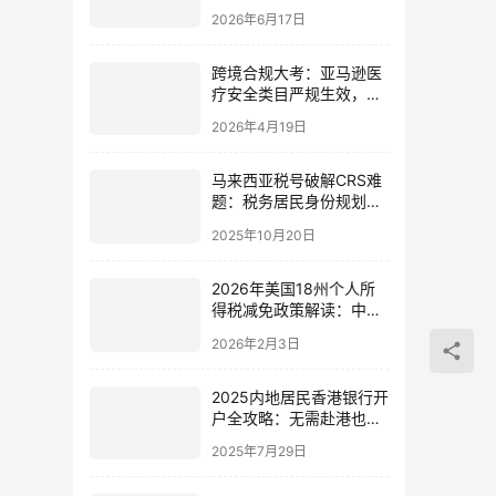
联酋渣打银行账户的资金
2026年6月17日
证明替代方案
跨境合规大考：亚马逊医
疗安全类目严规生效，欧
盟包装限令倒计时——专
2026年4月19日
业机构IngStart助力卖家
突围
马来西亚税号破解CRS难
题：税务居民身份规划与
资产配置新策略
2025年10月20日
2026年美国18州个人所
得税减免政策解读：中国
投资者的机遇与策略
2026年2月3日
2025内地居民香港银行开
户全攻略：无需赴港也能
轻松开设OCBC账户
2025年7月29日