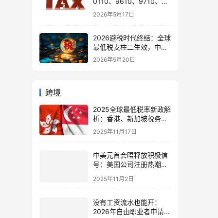
0110、9610、9710、
9810、1039、1210 的区
2026年5月17日
别与最佳应用场景
2026避税时代终结：全球
最低税支柱二生效，中国
企业家海外公司合规3大
2026年5月20日
策略
跨境
2025全球最低税率新政解
析：香港、新加坡税务架
构优化与跨境电商合规指
2025年11月17日
南
中美元首会晤释放积极信
号：美国公司注册热潮来
袭，中国卖家如何抢占先
2025年11月2日
机？
没有工资流水也能开：
2026年自由职业者申请阿