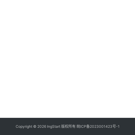
付
登录
注册
方
案
全
球
金
融
牌
照
问
答
社
区
生
Copyright © 2026 IngStart 版权所有
皖ICP备2023001423号-1
态