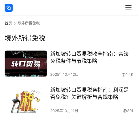
讯
首页
境外所得免税
海
外
境外所得免税
公
司
新加坡转口贸易税收全指南：合法
免税条件与节税策略
海
外
2025年10月12日
1.4K
银
行
新加坡转口贸易税务指南：利润是
开
否免税？关键解析与合规策略
户
2025年10月11日
891
全
球
支