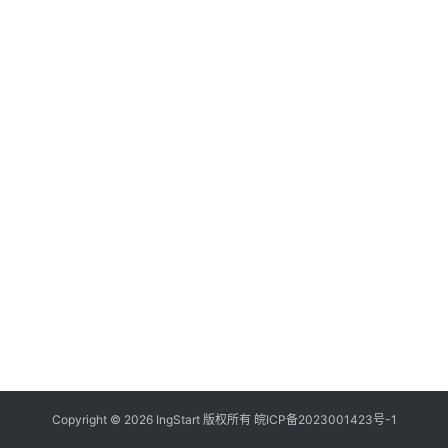
付
登录
注册
方
案
全
球
金
融
牌
照
问
答
社
区
生
Copyright © 2026 IngStart 版权所有
皖ICP备2023001423号-1
态