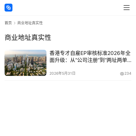
讯
首页
商业地址真实性
海
外
商业地址真实性
公
司
香港专才自雇EP审核标准2026年全
面升级：从“公司注册”到“两址两单”
海
硬性门槛，89%被拒案例栽在这三
外
点
2026年5月31日
234
银
行
开
户
全
球
支