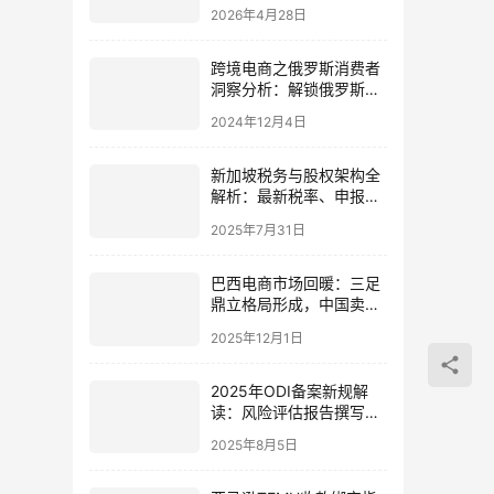
如何借势欧洲公司布局新
2026年4月28日
蓝海
跨境电商之俄罗斯消费者
洞察分析：解锁俄罗斯市
场跨境电商全攻略
2024年12月4日
新加坡税务与股权架构全
解析：最新税率、申报政
策及五大节税结构设计指
2025年7月31日
南
巴西电商市场回暖：三足
鼎立格局形成，中国卖家
的机遇与战略布局
2025年12月1日
2025年ODI备案新规解
读：风险评估报告撰写指
南与实操要点
2025年8月5日