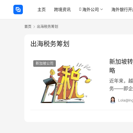
主页
跨境资讯
海外公司
海外银行开
首页
出海税务筹划
出海税务筹划
新加坡转
新加坡公司
略
近年来，越
务——即企
司作为中间
Lola@Ing