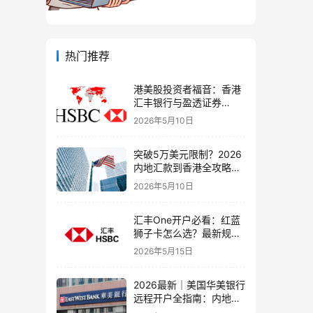
热门推荐
港美股投资者福音：香港
汇丰银行与盈透证券
（IBKR）绑定入金全流
2026年5月10日
程，银证转账这样开最
稳！
突破5万美元限制？2026
内地汇款到香港全攻略：
4种合法路径、手续费对
2026年5月10日
比与避坑指南
汇丰One开户必看：红蓝
狮子卡怎么选？最新规则
+补办攻略+5个避坑指南
2026年5月15日
2026最新｜美国华美银行
远程开户全指南：内地居
民足不出户办理美股与跨