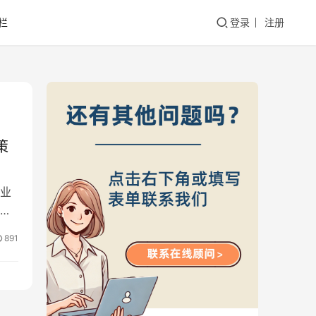
栏
登录
注册
策
业
公
891