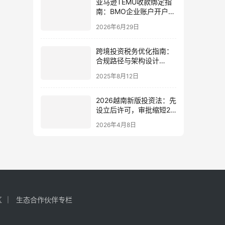
亚马逊TEMU收款绑定指
南：BMO企业账户开户与
ACH收款全流程 |
2026年6月29日
ingstart
跨境投资税务优化指南：
合规路径与架构设计
（2025最新版）
2025年8月12日
2026越南新版投资法：先
设立后许可，审批缩短2-
4个月，电子/新能源享
2026年4月8日
10%税率
区
生态合作伙伴专栏