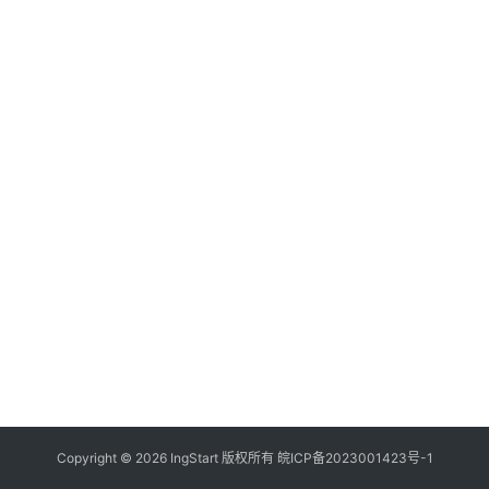
付
登录
注册
方
案
全
球
金
融
牌
照
问
答
社
区
生
Copyright © 2026 IngStart 版权所有
皖ICP备2023001423号-1
态