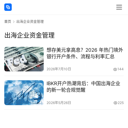
讯
首页
出海企业资金管理
海
外
出海企业资金管理
公
司
想存美元拿高息？2026 年热门境外
银行开户条件、流程与利率汇总
海
外
2026年7月10日
144
银
行
IBKR开户热潮背后：中国出海企业
开
的新一轮合规觉醒
户
2026年5月26日
225
全
球
支