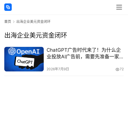
讯
首页
出海企业美元资金闭环
海
外
出海企业美元资金闭环
公
司
ChatGPT广告时代来了！为什么企
业投放AI广告前，需要先准备一家
海
美国公司？
外
2026年7月9日
72
银
行
开
户
全
球
支