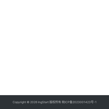
付
登录
注册
方
案
全
球
金
融
牌
照
问
答
社
区
生
Copyright © 2026 IngStart 版权所有
皖ICP备2023001423号-1
态