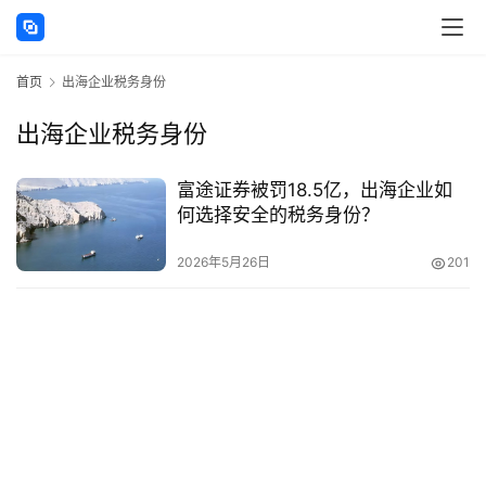
讯
首页
出海企业税务身份
海
外
出海企业税务身份
公
司
富途证券被罚18.5亿，出海企业如
何选择安全的税务身份？
海
外
2026年5月26日
201
银
行
开
户
全
球
支