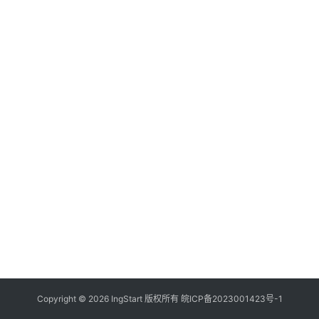
付
登录
注册
方
案
全
球
金
融
牌
照
问
答
社
区
生
Copyright © 2026 IngStart 版权所有
皖ICP备2023001423号-1
态