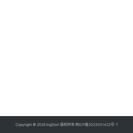
付
登录
注册
方
案
全
球
金
融
牌
照
问
答
社
区
生
Copyright © 2026 IngStart 版权所有
皖ICP备2023001423号-1
态