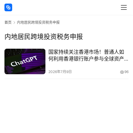
讯
首页
内地居民跨境投资税务申报
海
外
内地居民跨境投资税务申报
公
司
国家持续关注香港市场！普通人如
何利用香港银行账户参与全球资产
海
配置？
外
2026年7月9日
96
银
行
开
户
全
球
支