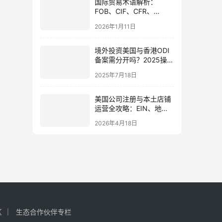
国际贸易术语解析：
FOB、CIF、CFR、
EXW、提单、信用证及对
2026年1月11日
中国投资者的影响
境外投资美国与香港ODI
备案需分开吗？2025操作
流程、合规要点全解析
2025年7月18日
美国公司注册与本土店铺
运营全攻略：EIN、地
址、银行开户及法人配置
2026年4月18日
指南
区
生态合作伙伴专栏