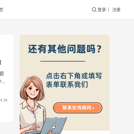
栏
登录
注册
响
额
中国
4.2K