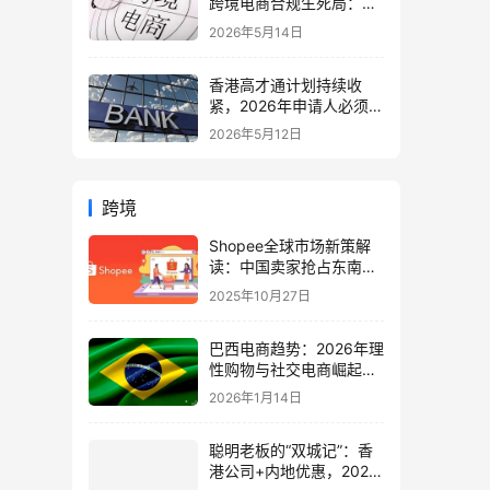
跨境电商合规生死局：海
外仓、美国公司与税务架
2026年5月14日
构全面重构
香港高才通计划持续收
紧，2026年申请人必须注
意的7个关键变化！附最
2026年5月12日
新申请与续签全攻略
跨境
Shopee全球市场新策解
读：中国卖家抢占东南
亚、拉美商机实战指南
2025年10月27日
巴西电商趋势：2026年理
性购物与社交电商崛起，
中国卖家的机遇与策略
2026年1月14日
聪明老板的“双城记”：香
港公司+内地优惠，2026