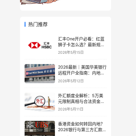
热门推荐
汇丰One开户必看：红蓝
狮子卡怎么选？最新规则
+补办攻略+5个避坑指南
2026年5月15日
2026最新｜美国华美银行
远程开户全指南：内地居
民足不出户办理美股与跨
2026年5月12日
境账户实操解析
外汇额度全解析：5万美
元限制真相与合法资金出
境通道
2026年5月11日
香港资金如何转回内地？
2026银行与第三方汇款全
攻略