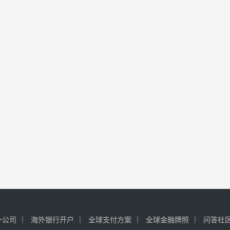
外公司
海外银行开户
全球支付方案
全球金融牌照
问答社