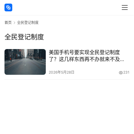
讯
首页
全民登记制度
海
外
全民登记制度
公
司
美国手机号要实现全民登记制度
了？这几样东西再不办就来不及
海
了！
外
2026年5月28日
231
银
行
开
户
全
球
支