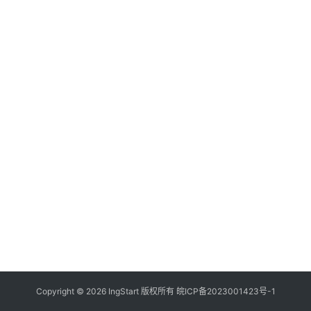
付
登录
注册
方
案
全
球
金
融
牌
照
问
答
社
区
生
Copyright © 2026 IngStart 版权所有
皖ICP备2023001423号-1
态