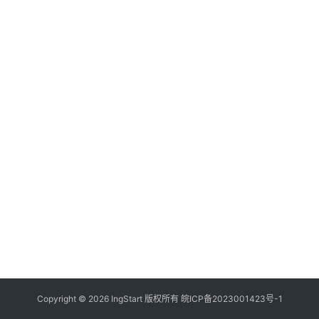
付
登录
注册
方
案
全
球
金
融
牌
照
问
答
社
区
生
Copyright © 2026 IngStart 版权所有
皖ICP备2023001423号-1
态