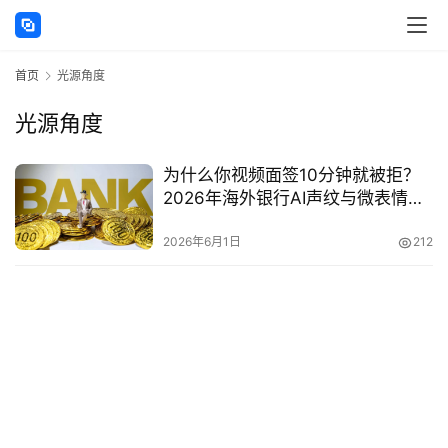
讯
首页
光源角度
海
外
光源角度
公
司
为什么你视频面签10分钟就被拒？
2026年海外银行AI声纹与微表情识
海
别下必须遵守的9条环境布置铁律
外
2026年6月1日
212
银
行
开
户
全
球
支