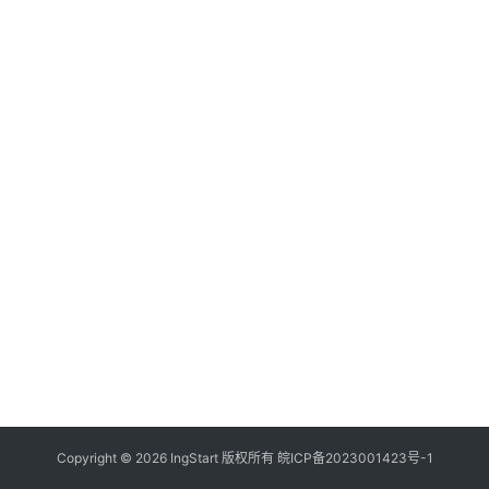
付
登录
注册
方
案
全
球
金
融
牌
照
问
答
社
区
生
Copyright © 2026 IngStart 版权所有
皖ICP备2023001423号-1
态