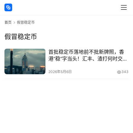
讯
首页
假冒稳定币
海
外
假冒稳定币
公
司
首批稳定币落地前不批新牌照，香
港“稳”字当头！汇丰、渣打何时交上
海
第一份答卷？
外
2026年5月6日
343
银
行
开
户
全
球
支