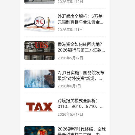
2026年5月12日
境账户实操解析
外汇额度全解析：5万美
元限制真相与合法资金出
境通道
2026年5月11日
香港资金如何转回内地？
2026银行与第三方汇款全
攻略
2026年5月12日
7月1日实施！国务院发布
最新“对外投资”新规，炒
股、出海、海外资产配置
2026年6月1日
会有何影响
跨境报关模式全解析：
0110、9610、9710、
9810、1039、1210 的区
2026年5月17日
别与最佳应用场景
2026避税时代终结：全球
最低税支柱二生效，中国