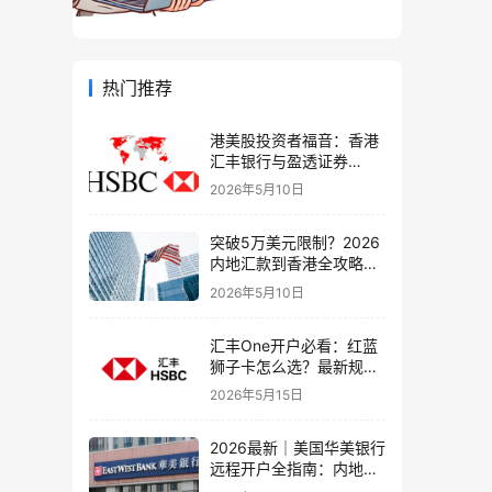
热门推荐
港美股投资者福音：香港
汇丰银行与盈透证券
（IBKR）绑定入金全流
2026年5月10日
程，银证转账这样开最
稳！
突破5万美元限制？2026
内地汇款到香港全攻略：
4种合法路径、手续费对
2026年5月10日
比与避坑指南
汇丰One开户必看：红蓝
狮子卡怎么选？最新规则
+补办攻略+5个避坑指南
2026年5月15日
2026最新｜美国华美银行
远程开户全指南：内地居
民足不出户办理美股与跨