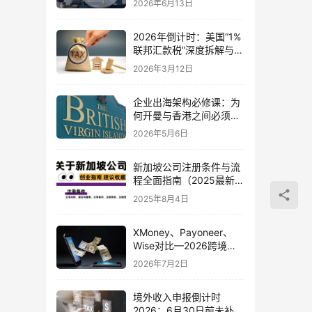
2026年6月13日
2026年倒计时：美国“1%
联邦汇款税”深度拆解与中
国跨境资金合规避险指南
2026年3月12日
企业出海架构必修课：为
何开曼与香港之间必须嵌
入BVI？十大核心价值与
2026年5月6日
实操指南
新加坡公司注册条件与流
程全面指南（2025最新
版）
2025年8月4日
XMoney、Payoneer、
Wise对比—2026跨境收
款平台怎么选?
2026年7月2日
境外收入申报倒计时
2026：6月30日前未补税