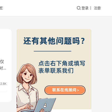
栏
登录
注册
仅
对
2.8K