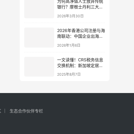
为何高净值人士放弃传统
银行？摩根士丹利三大核
心优势：主动预判+策略
2026年3月30日
构建+跨境法律支持
2026年香港公司注册与海
南联动：中国企业出海战
略与合规路径全解析
2026年1月6日
一文读懂！CRS税务信息
交换机制：新加坡定居者
是否在交换名单中？
2025年8月7日
区
生态合作伙伴专栏