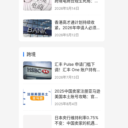
跨境电商合规生死局：海
外仓、美国公司与税务架
2026年5月14日
构全面重构
香港高才通计划持续收
紧，2026年申请人必须注
意的7个关键变化！附最
2026年5月12日
新申请与续签全攻略
跨境
汇丰 Pulse 申请门槛下
调！汇丰 One 账户持有
者也可申请 ——2026 年
2026年7月13日
最新下卡攻略
2025中国卖家注册亚马逊
美国本土账号攻略：官方
入驻通道+本土化合规运
2025年8月4日
营全解
日本央行维持利率0.75%
不变：中国卖家的机遇、