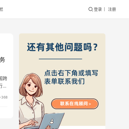
栏
登录
注册
务
国跨
行纷
368