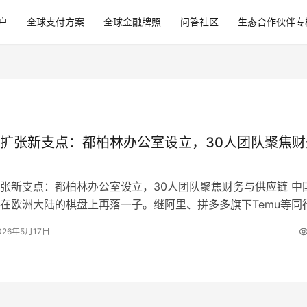
户
全球支付方案
全球金融牌照
问答社区
生态合作伙伴专
扩张新支点：都柏林办公室设立，30人团队聚焦财
张新支点：都柏林办公室设立，30人团队聚焦财务与供应链 中
在欧洲大陆的棋盘上再落一子。继阿里、拼多多旗下Temu等同
后，京东于近期被披露正低调…
026年5月17日